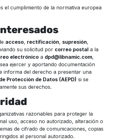
es el cumplimiento de la normativa europea
 interesados
 de
acceso
,
rectificación
,
supresión
,
iando su solicitud por
correo postal
a la
reo electrónico
a
dpd@libnamic.com
,
esea ejercer y aportando documentación
 se informa del derecho a presentar una
de Protección de Datos (AEPD)
si se
damente sus derechos.
uridad
anizativas razonables para proteger la
mal uso, acceso no autorizado, alteración o
istemas de cifrado de comunicaciones, copias
ringidos al personal autorizado.