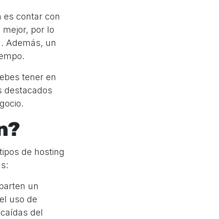
a es contar con
 mejor, por lo
ca. Además, un
iempo.
debes tener en
s destacados
gocio.
n?
tipos de hosting
s:
mparten un
el uso de
 caídas del