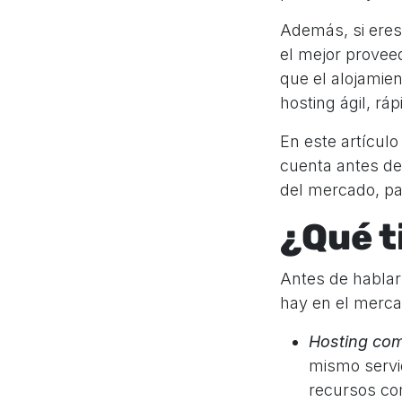
Además, si eres
el mejor proveed
que el alojamie
hosting ágil, rá
En este artícul
cuenta antes de
del mercado, pa
¿Qué t
Antes de hablar
hay en el merca
Hosting com
mismo servid
recursos co