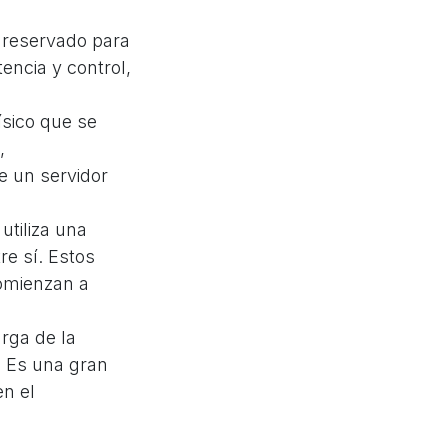
o reservado para
tencia y control,
ísico que se
,
e un servidor
utiliza una
re sí. Estos
omienzan a
arga de la
… Es una gran
n el