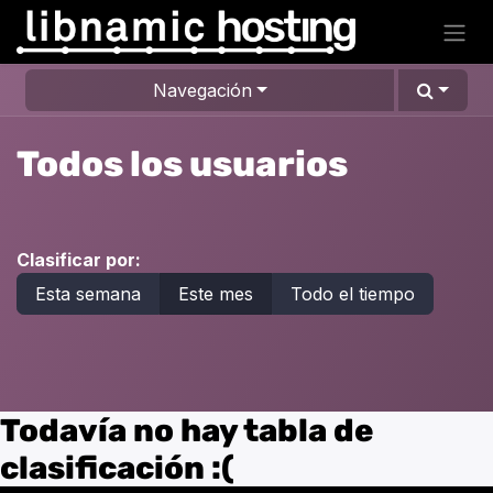
Ir al contenido
Navegación
Todos los usuarios
Clasificar por:
Esta semana
Este mes
Todo el tiempo
Todavía no hay tabla de
clasificación :(